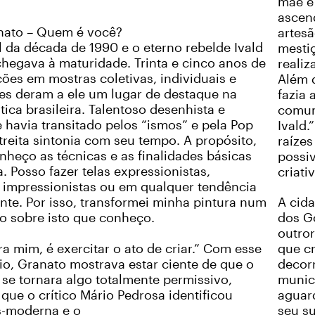
mãe e 
ascend
anato – Quem é você?
artes
al da década de 1990 e o eterno rebelde Ivald
mestiç
hegava à maturidade. Trinta e cinco anos de
realiz
ções em mostras coletivas, individuais e
Além d
s deram a ele um lugar de destaque na
fazia 
stica brasileira. Talentoso desenhista e
comuni
le havia transitado pelos “ismos” e pela Pop
Ivald.
treita sintonia com seu tempo. A propósito,
raízes
onheço as técnicas e as finalidades básicas
possiv
a. Posso fazer telas expressionistas,
criati
, impressionistas ou em qualquer tendência
nte. Por isso, transformei minha pintura num
A cid
co sobre isto que conheço.
dos Go
outror
ara mim, é exercitar o ato de criar.” Com esse
que c
o, Granato mostrava estar ciente de que o
decorr
e se tornara algo totalmente permissivo,
munic
que o crítico Mário Pedrosa identificou
aguar
-moderna e o
seu su