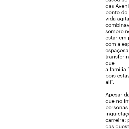
das Aven
ponto de 
vida agit
combinava
sempre no
estar em
com a esp
espaçosa 
transferin
que
a família
pois esta
ali”.
Apesar da
que no ín
personas 
inquietaç
carreira:
das ques