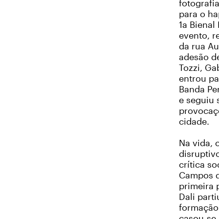
fotografi
para o ha
1a Bienal
evento, 
da rua A
adesão de
Tozzi, Ga
entrou pa
Banda Per
e seguiu
provocaçõ
cidade.
Na vida, 
disruptiv
crítica s
Campos do
primeira 
Dali part
formação.
casou-se 