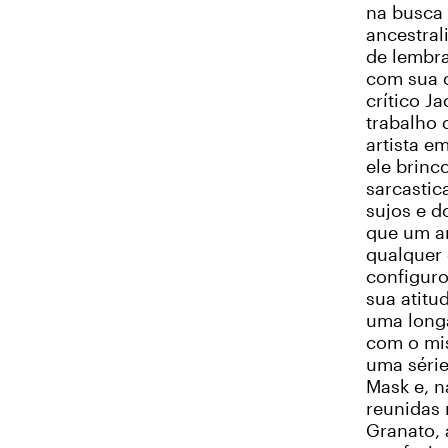
na busca 
ancestra
de lembr
com sua o
crítico J
trabalho
artista e
ele brinc
sarcastic
sujos e d
que um a
qualquer 
configuro
sua atitu
uma longa
com o mi
uma série
Mask e, n
reunidas 
Granato, 