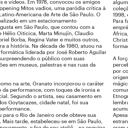
as e vídeos. Em 1978, convocou os amigos
alguma
ppening Mitos vadios, uma paródia crítica à
coleç
 Latino-Americana de Arte de São Paulo. O
1998, 
realizado em um estacionamento
Para f
ugusta em São Paulo, que contou com a
empré
 Hélio Oiticica, Marta Minujín, Claudio
Áfric
briel Borba, Regina Vater e muitos outros,
Chris
ra a história. Na década de 1980, atuou na
forma
formática liderada por José Roberto Aguilar
 surpreendendo o público com suas
A for
es em museus, palestras e nas ruas da
perceb
por co
orige
como na arte, Granato incorporou o caráter
mágic
o da performance, com toques de ironia e
comun
ocial. Segundo o artista, seu casamento em
Etnogr
s Goytacazes, cidade natal, foi sua
lembr
performance.
acumu
iu para o Rio de Janeiro onde obteve sua
Apesar
 Mais tarde, estabeleceu-se em São Paulo,
estra
novamente, e fez de seu ateliê – na esquina
eram 