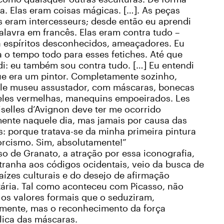
. Elas eram coisas mágicas. […]. As peças
s eram intercesseurs; desde então eu aprendi
alavra em francês. Elas eram contra tudo –
a espíritos desconhecidos, ameaçadores. Eu
 o tempo todo para esses fetiches. Até que
i: eu também sou contra tudo. […] Eu entendi
ue era um pintor. Completamente sozinho,
le museu assustador, com máscaras, bonecas
eles vermelhas, manequins empoeirados. Les
selles d’Avignon deve ter me ocorrido
mente naquele dia, mas jamais por causa das
: porque tratava-se da minha primeira pintura
orcismo. Sim, absolutamente!”
o de Granato, a atração por essa iconografia,
tranha aos códigos ocidentais, veio da busca de
aízes culturais e do desejo de afirmação
tária. Tal como aconteceu com Picasso, não
os valores formais que o seduziram,
almente, mas o reconhecimento da força
lica das máscaras.