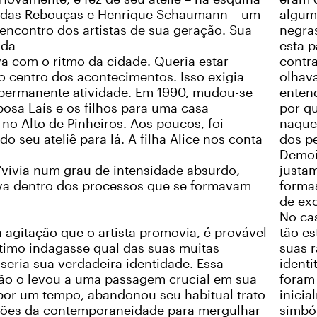
idas Rebouças e Henrique Schaumann – um
alguma
encontro dos artistas de sua geração. Sua
negra
ada
esta p
 com o ritmo da cidade. Queria estar
contr
 centro dos acontecimentos. Isso exigia
olhava
 permanente atividade. Em 1990, mudou-se
entend
osa Laís e os filhos para uma casa
por q
no Alto de Pinheiros. Aos poucos, foi
naque
do seu ateliê para lá. A filha Alice nos conta
dos p
Demoi
 “vivia num grau de intensidade absurdo,
justa
va dentro dos processos que se formavam
formas
de ex
No cas
 agitação que o artista promovia, é provável
tão es
timo indagasse qual das suas muitas
suas r
seria sua verdadeira identidade. Essa
identi
ão o levou a uma passagem crucial em sua
foram 
 por um tempo, abandonou seu habitual trato
inici
tões da contemporaneidade para mergulhar
simbó