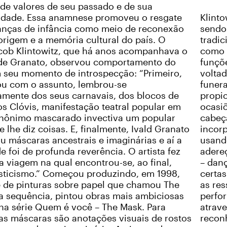
de valores de seu passado e de sua
lidade. Essa anamnese promoveu o resgate
Klinto
anças de infância como meio de reconexão
sendo 
rigem e a memória cultural do país. O
tradi
acob Klintowitz, que há anos acompanhava o
como 
 de Granato, observou comportamento do
funçõe
m seu momento de introspecção: “Primeiro,
voltad
ou com o assunto, lembrou-se
funera
amente dos seus carnavais, dos blocos de
propic
os Clóvis, manifestação teatral popular em
ocasiõ
nônimo mascarado invectiva um popular
cabeç
e lhe diz coisas. E, finalmente, Ivald Granato
incor
u máscaras ancestrais e imaginárias e aí a
usand
de foi de profunda reverência. O artista fez
adereç
 viagem na qual encontrou-se, ao final,
– dan
sticismo.” Começou produzindo, em 1998,
certa
 de pinturas sobre papel que chamou The
as re
a sequência, pintou obras mais ambiciosas
perfor
na série Quem é você – The Mask. Para
atrave
as máscaras são anotações visuais de rostos
recon