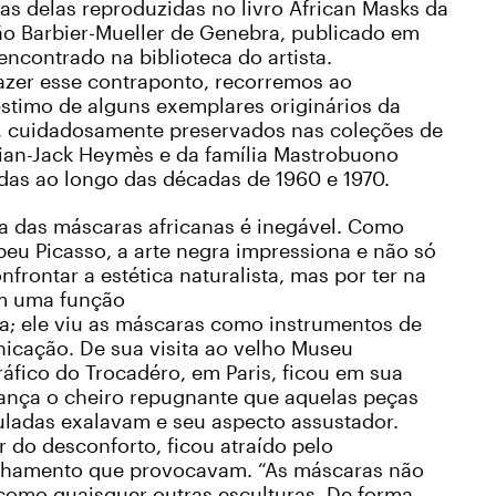
s delas reproduzidas no livro African Masks da
ão Barbier-Mueller de Genebra, publicado em
encontrado na biblioteca do artista.
azer esse contraponto, recorremos ao
stimo de alguns exemplares originários da
a, cuidadosamente preservados nas coleções de
tian-Jack Heymès e da família Mastrobuono
das ao longo das décadas de 1960 e 1970.
ça das máscaras africanas é inegável. Como
eu Picasso, a arte negra impressiona e não só
nfrontar a estética naturalista, mas por ter na
m uma função
a; ele viu as máscaras como instrumentos de
icação. De sua visita ao velho Museu
áfico do Trocadéro, em Paris, ficou em sua
ança o cheiro repugnante que aquelas peças
ladas exalavam e seu aspecto assustador.
 do desconforto, ficou atraído pelo
nhamento que provocavam. “As máscaras não
como quaisquer outras esculturas. De forma