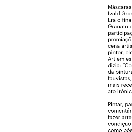
Máscaras
Ivald Gr
Era o fin
Granato c
participa
premiaçõe
cena artí
pintor, e
Art em es
dizia: “C
da pintur
fauvistas
mais rece
ato irôni
Pintar, p
comentári
fazer art
condição 
como pós