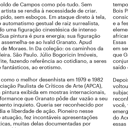
roldo de Campos como pós-tudo. Sem
tempo
 artista se rendia à necessidade de criar.
Bois 
ápido, sem esboços. Em ataque direto à tela,
consi
 automatismo gestual de raiz surrealista,
e a f
o uma figuração cinestésica de intenso
eleme
 Sua pintura é pura energia; sua figuração
afric
 assemelha-se ao Ivald Granato. Apud
Essas
 de Moraes. In Da coleção: os caminhos da
em seu
leira. São Paulo. Júlio Bogoricin Imóveis,
que G
fite, fazendo referência ao cotidiano, a seres
conju
e fantásticos, ao erotismo.
saído 
 como o melhor desenhista em 1979 e 1982
Depoi
ciação Paulista de Críticos de Arte (APCA),
voltou
 pintura exibida em mostras internacionais,
subjac
rformance que Granato pôde dar vazão a seu
reconh
nto inquieto. Queria ser reconhecido por
você,
ia e liberdade de ação. Pioneiro nesse
emerg
atuação, fez incontáveis apresentações
do Ac
icas, muitas delas documentadas por
essas 