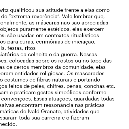
witz qualificou sua atitude frente a elas como
de “extrema reverência”. Vale lembrar que,
cionalmente, as máscaras não são apreciadas
objetos puramente estéticos, elas exercem
s: são usadas em contextos ritualísticos
os para curas, cerimônias de iniciação,
is, festas, ritos
iatórios da colheita e da guerra. Nessas
es, colocadas sobre os rostos ou no topo das
as de certos membros da comunidade, elas
poram entidades religiosas. Os mascarados –
o costumes de fibras naturais e portando
os feitos de peles, chifres, penas, conchas etc.
çam e praticam gestos simbólicos conforme
s convenções. Essas atuações, guardadas todas
ssalvas,encontram ressonância nas práticas
máticas de Ivald Granato, atividades que
ssaram toda sua carreira e o fizeram
hecido.