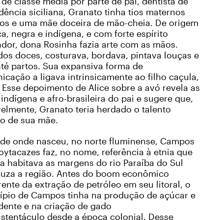
de classe média por parte de pai, dentista de
ência siciliana, Granato tinha tios maternos
ãos e uma mãe doceira de mão-cheia. De origem
a, negra e indígena, e com forte espírito
ador, dona Rosinha fazia arte com as mãos.
os doces, costurava, bordava, pintava louças e
até partos. Sua expansiva forma de
cação a ligava intrinsicamente ao filho caçula,
” Esse depoimento de Alice sobre a avó revela as
 indígena e afro-brasileira do pai e sugere que,
elmente, Granato teria herdado o talento
vo de sua mãe.
ade onde nasceu, no norte fluminense, Campos
ytacazes faz, no nome, referência à etnia que
a habitava as margens do rio Paraíba do Sul
ruza a região. Antes do boom econômico
ente da extração de petróleo em seu litoral, o
ípio de Campos tinha na produção de açúcar e
dente e na criação de gado
stentáculo desde a época colonial. Desse