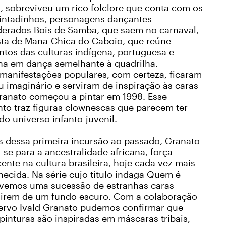
, sobreviveu um rico folclore que conta com os
Pintadinhos, personagens dançantes
derados Bois de Samba, que saem no carnaval,
esta de Mana-Chica do Caboio, que reúne
ntos das culturas indígena, portuguesa e
ana em dança semelhante à quadrilha.
 manifestações populares, com certeza, ficaram
 imaginário e serviram de inspiração às caras
ranato começou a pintar em 1998. Esse
nto traz figuras clownescas que parecem ter
do universo infanto-juvenil.
s dessa primeira incursão ao passado, Granato
-se para a ancestralidade africana, força
ente na cultura brasileira, hoje cada vez mais
ecida. Na série cujo título indaga Quem é
 vemos uma sucessão de estranhas caras
irem de um fundo escuro. Com a colaboração
ervo Ivald Granato pudemos confirmar que
pinturas são inspiradas em máscaras tribais,