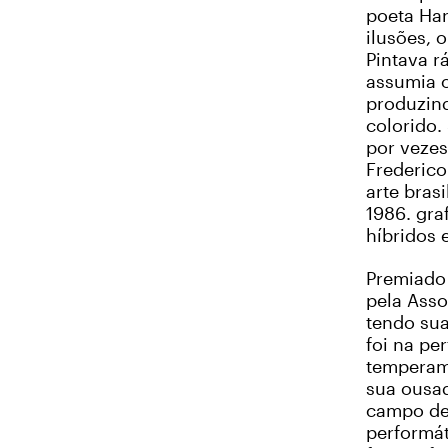
poeta Ha
ilusões, o
Pintava r
assumia o
produzind
colorido.
por vezes
Frederico
arte brasi
1986. gra
híbridos 
Premiado
pela Asso
tendo sua
foi na pe
temperame
sua ousad
campo de 
performát