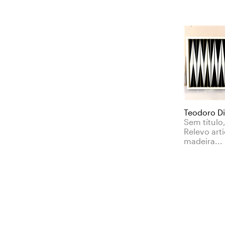
Teodoro D
Sem título
Relevo art
madeira...