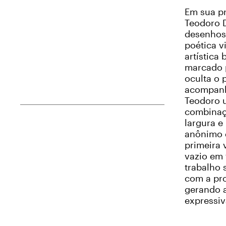
Em sua pr
Teodoro D
desenhos 
poética v
artística
marcado 
oculta o 
acompanha
Teodoro u
combinaçã
largura e
anônimo d
primeira 
vazio em 
trabalho 
com a pr
gerando a
expressiv