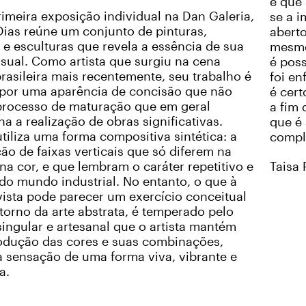
e que
imeira exposição individual na Dan Galeria,
se a i
ias reúne um conjunto de pinturas,
abert
e esculturas que revela a essência de sua
mesmo
isual. Como artista que surgiu na cena
é poss
 brasileira mais recentemente, seu trabalho é
foi en
por uma aparência de concisão que não
é cert
processo de maturação que em geral
a fim 
 a realização de obras significativas.
que é 
tiliza uma forma compositiva sintética: a
compl
o de faixas verticais que só diferem na
 na cor, e que lembram o caráter repetitivo e
Taisa 
o mundo industrial. No entanto, o que à
vista pode parecer um exercício conceitual
torno da arte abstrata, é temperado pelo
singular e artesanal que o artista mantém
odução das cores e suas combinações,
 sensação de uma forma viva, vibrante e
a.