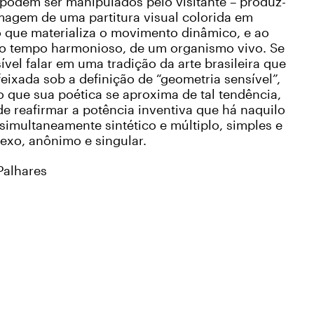
 podem ser manipulados pelo visitante – produz-
magem de uma partitura visual colorida em
o que materializa o movimento dinâmico, e ao
 tempo harmonioso, de um organismo vivo. Se
ível falar em uma tradição da arte brasileira que
feixada sob a definição de “geometria sensível”,
o que sua poética se aproxima de tal tendência,
de reafirmar a potência inventiva que há naquilo
simultaneamente sintético e múltiplo, simples e
exo, anônimo e singular.
Palhares