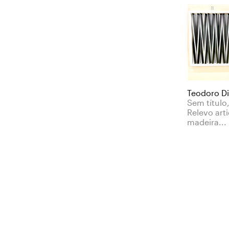
Teodoro D
Sem título
Relevo art
madeira...